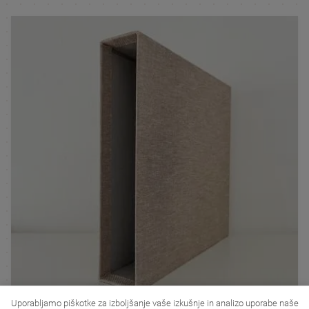
Uporabljamo piškotke za izboljšanje vaše izkušnje in analizo uporabe naše