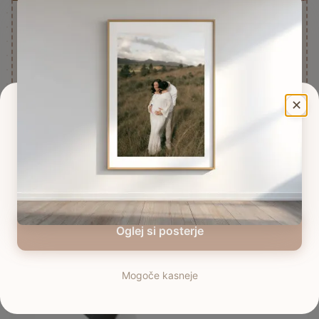
Poster spominov
Ustvari svoj personaliziran poster
Ustvari poster
✕
Poglej si še
Ohrani spomine za vedno
Ustvari personaliziran poster
Oglej si posterje
Mogoče kasneje